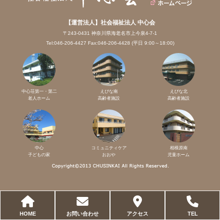
【運営法人】社会福祉法人 中心会
〒243-0431 神奈川県海老名市上今泉4-7-1
Tel:046-206-4427 Fax:046-206-4428 (平日 9:00～18:00)
中心荘第一・第二
えびな南
えびな北
老人ホーム
高齢者施設
高齢者施設
中心
コミュニティケア
相模原南
子どもの家
おおや
児童ホーム
HOME
お問い合わせ
アクセス
TEL