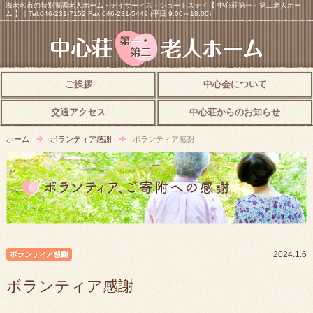
海老名市の特別養護老人ホーム・デイサービス・ショートステイ【 中心荘第一・第二老人ホー
ム 】｜Tel:046-231-7152 Fax:046-231-5449 (平日 9:00～18:00)
ご挨拶
中心会について
交通アクセス
中心荘からのお知らせ
ホーム
ボランティア感謝
ボランティア感謝
ボランティア感謝
2024.1.6
ボランティア感謝