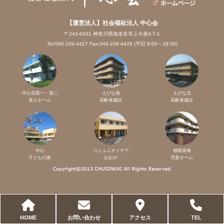
【運営法人】社会福祉法人 中心会
〒243-0431 神奈川県海老名市上今泉4-7-1
Tel:046-206-4427 Fax:046-206-4428 (平日 9:00～18:00)
中心荘第一・第二
えびな南
えびな北
老人ホーム
高齢者施設
高齢者施設
中心
コミュニティケア
相模原南
子どもの家
おおや
児童ホーム
HOME
お問い合わせ
アクセス
TEL