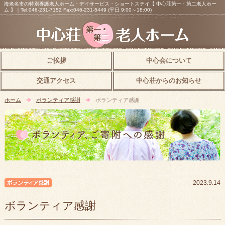
海老名市の特別養護老人ホーム・デイサービス・ショートステイ【 中心荘第一・第二老人ホー
ム 】｜Tel:046-231-7152 Fax:046-231-5449 (平日 9:00～18:00)
ご挨拶
中心会について
交通アクセス
中心荘からのお知らせ
ホーム
ボランティア感謝
ボランティア感謝
ボランティア感謝
2023.9.14
ボランティア感謝