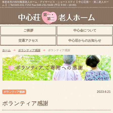
海老名市の特別養護老人ホーム・デイサービス・ショートステイ【 中心荘第一・第二老人ホー
ム 】｜Tel:046-231-7152 Fax:046-231-5449 (平日 9:00～18:00)
ご挨拶
中心会について
交通アクセス
中心荘からのお知らせ
ホーム
ボランティア感謝
ボランティア感謝
ボランティア感謝
2023.6.21
ボランティア感謝