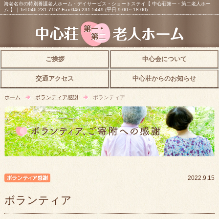
海老名市の特別養護老人ホーム・デイサービス・ショートステイ【 中心荘第一・第二老人ホー
ム 】｜Tel:046-231-7152 Fax:046-231-5449 (平日 9:00～18:00)
ご挨拶
中心会について
交通アクセス
中心荘からのお知らせ
ホーム
ボランティア感謝
ボランティア
ボランティア感謝
2022.9.15
ボランティア