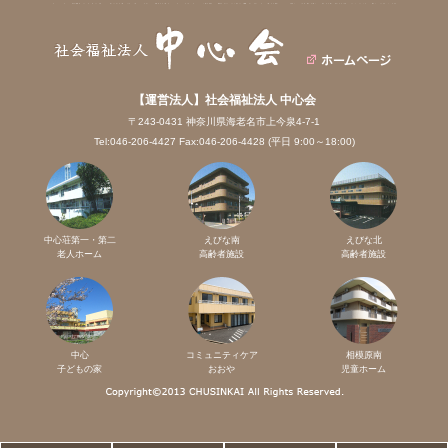
【運営法人】社会福祉法人 中心会
〒243-0431 神奈川県海老名市上今泉4-7-1
Tel:046-206-4427 Fax:046-206-4428 (平日 9:00～18:00)
中心荘第一・第二
えびな南
えびな北
老人ホーム
高齢者施設
高齢者施設
中心
コミュニティケア
相模原南
子どもの家
おおや
児童ホーム