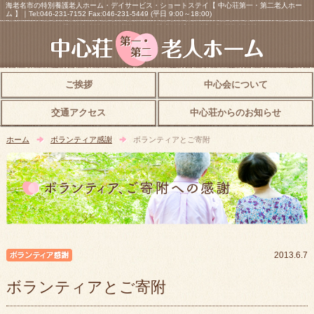
海老名市の特別養護老人ホーム・デイサービス・ショートステイ【 中心荘第一・第二老人ホー
ム 】｜Tel:046-231-7152 Fax:046-231-5449 (平日 9:00～18:00)
ご挨拶
中心会について
交通アクセス
中心荘からのお知らせ
ホーム
ボランティア感謝
ボランティアとご寄附
ボランティア感謝
2013.6.7
ボランティアとご寄附