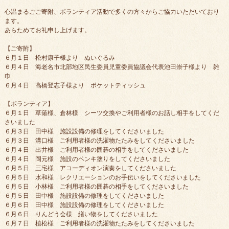
心温まるごご寄附、ボランティア活動で多くの方々からご協力いただいており
ます。
あらためてお礼申し上げます。
【ご寄附】
６月１日 松村康子様より ぬいぐるみ
６月４日 海老名市北部地区民生委員児童委員協議会代表池田崇子様より 雑
巾
６月４日 高橋登志子様より ポケットティッシュ
【ボランティア】
６月１日 草薙様、倉林様 シーツ交換やご利用者様のお話し相手をしてくだ
さいました
６月３日 田中様 施設設備の修理をしてくださいました
６月３日 溝口様 ご利用者様の洗濯物たたみをしてくださいました
６月４日 出井様 ご利用者様の囲碁の相手をしてくださいました
６月４日 岡元様 施設のペンキ塗りをしてくださいました
６月５日 三宅様 アコーディオン演奏をしてくださいました
６月５日 水和様 レクリエーションのお手伝いをしてくださいました
６月５日 小林様 ご利用者様の囲碁の相手をしてくださいました
６月５日 田中様 施設設備の修理をしてくださいました
６月６日 田中様 施設設備の修理をしてくださいました
６月６日 りんどう会様 繕い物をしてくださいました
６月７日 植松様 ご利用者様の洗濯物たたみをしてくださいました