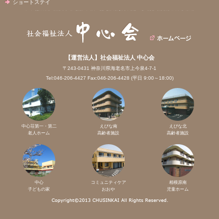
ショートステイ
【運営法人】社会福祉法人 中心会
〒243-0431 神奈川県海老名市上今泉4-7-1
Tel:046-206-4427 Fax:046-206-4428 (平日 9:00～18:00)
中心荘第一・第二
えびな南
えびな北
老人ホーム
高齢者施設
高齢者施設
中心
コミュニティケア
相模原南
子どもの家
おおや
児童ホーム