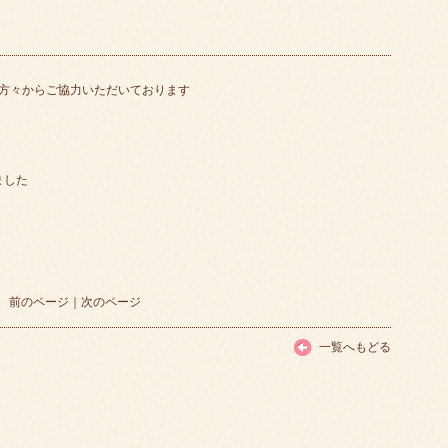
方々からご協力いただいております
ました
前のページ
｜
次のページ
一覧へもどる