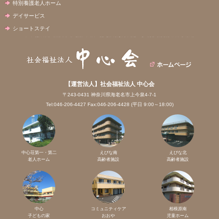
特別養護老人ホーム
デイサービス
ショートステイ
【運営法人】社会福祉法人 中心会
〒243-0431 神奈川県海老名市上今泉4-7-1
Tel:046-206-4427 Fax:046-206-4428 (平日 9:00～18:00)
中心荘第一・第二
えびな南
えびな北
老人ホーム
高齢者施設
高齢者施設
中心
コミュニティケア
相模原南
子どもの家
おおや
児童ホーム