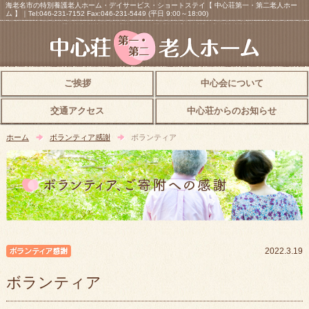
海老名市の特別養護老人ホーム・デイサービス・ショートステイ【 中心荘第一・第二老人ホー
ム 】｜Tel:046-231-7152 Fax:046-231-5449 (平日 9:00～18:00)
ご挨拶
中心会について
交通アクセス
中心荘からのお知らせ
ホーム
ボランティア感謝
ボランティア
ボランティア感謝
2022.3.19
ボランティア