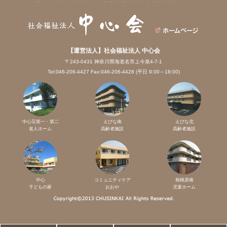
【運営法人】社会福祉法人 中心会
〒243-0431 神奈川県海老名市上今泉4-7-1
Tel:046-206-4427 Fax:046-206-4428 (平日 9:00～18:00)
中心荘第一・第二
えびな南
えびな北
老人ホーム
高齢者施設
高齢者施設
中心
コミュニティケア
相模原南
子どもの家
おおや
児童ホーム