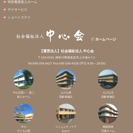
特別養護老人ホーム
デイサービス
ショートステイ
【運営法人】社会福祉法人 中心会
〒243-0431 神奈川県海老名市上今泉4-7-1
Tel:046-206-4427 Fax:046-206-4428 (平日 9:00～18:00)
中心荘第一・第二
えびな南
えびな北
老人ホーム
高齢者施設
高齢者施設
中心
コミュニティケア
相模原南
子どもの家
おおや
児童ホーム