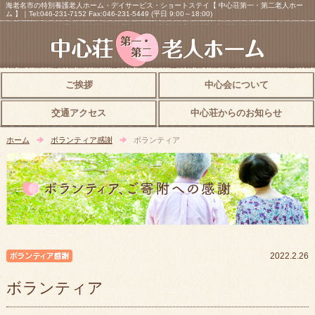
海老名市の特別養護老人ホーム・デイサービス・ショートステイ【 中心荘第一・第二老人ホー
ム 】｜Tel:046-231-7152 Fax:046-231-5449 (平日 9:00～18:00)
ご挨拶
中心会について
交通アクセス
中心荘からのお知らせ
ホーム
ボランティア感謝
ボランティア
ボランティア感謝
2022.2.26
ボランティア