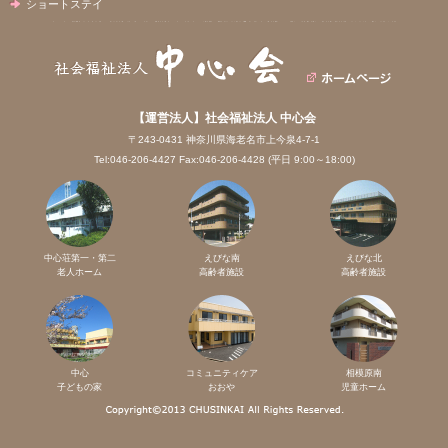
ショートステイ
【運営法人】社会福祉法人 中心会
〒243-0431 神奈川県海老名市上今泉4-7-1
Tel:046-206-4427 Fax:046-206-4428 (平日 9:00～18:00)
中心荘第一・第二
えびな南
えびな北
老人ホーム
高齢者施設
高齢者施設
中心
コミュニティケア
相模原南
子どもの家
おおや
児童ホーム