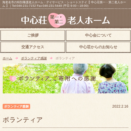
海老名市の特別養護老人ホーム・デイサービス・ショートステイ【 中心荘第一・第二老人ホー
ム 】｜Tel:046-231-7152 Fax:046-231-5449 (平日 9:00～18:00)
ご挨拶
中心会について
交通アクセス
中心荘からのお知らせ
ホーム
ボランティア感謝
ボランティア
ボランティア感謝
2022.2.16
ボランティア