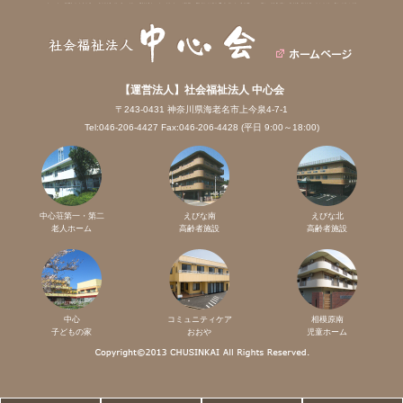
【運営法人】社会福祉法人 中心会
〒243-0431 神奈川県海老名市上今泉4-7-1
Tel:046-206-4427 Fax:046-206-4428 (平日 9:00～18:00)
中心荘第一・第二
えびな南
えびな北
老人ホーム
高齢者施設
高齢者施設
中心
コミュニティケア
相模原南
子どもの家
おおや
児童ホーム