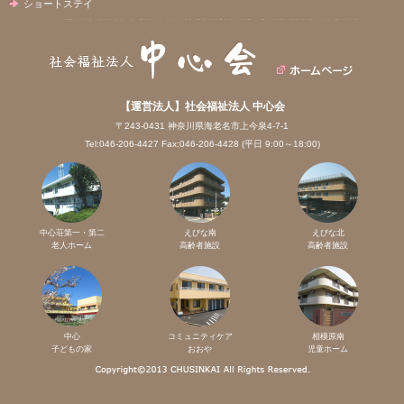
ショートステイ
【運営法人】社会福祉法人 中心会
〒243-0431 神奈川県海老名市上今泉4-7-1
Tel:046-206-4427 Fax:046-206-4428 (平日 9:00～18:00)
中心荘第一・第二
えびな南
えびな北
老人ホーム
高齢者施設
高齢者施設
中心
コミュニティケア
相模原南
子どもの家
おおや
児童ホーム