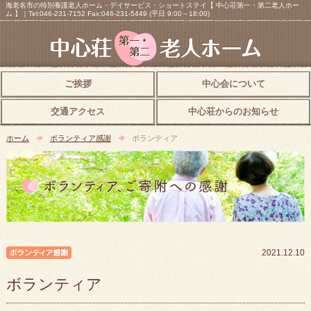
海老名市の特別養護老人ホーム・デイサービス・ショートステイ【 中心荘第一・第二老人ホー
ム 】｜Tel:046-231-7152 Fax:046-231-5449 (平日 9:00～18:00)
ご挨拶
中心会について
交通アクセス
中心荘からのお知らせ
ホーム
ボランティア感謝
ボランティア
ボランティア感謝
2021.12.10
ボランティア