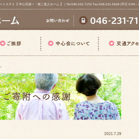
心荘第一・第二老人ホーム 】｜Tel:046-231-7152 Fax:046-231-5449 (平日 9:00～18
ア
2021.7.29