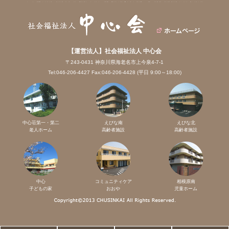
【運営法人】社会福祉法人 中心会
〒243-0431 神奈川県海老名市上今泉4-7-1
Tel:046-206-4427 Fax:046-206-4428 (平日 9:00～18:00)
中心荘第一・第二
えびな南
えびな北
老人ホーム
高齢者施設
高齢者施設
中心
コミュニティケア
相模原南
子どもの家
おおや
児童ホーム