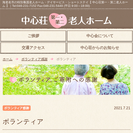
海老名市の特別養護老人ホーム・デイサービス・ショートステイ【 中心荘第一・第二老人ホー
ム 】｜Tel:046-231-7152 Fax:046-231-5449 (平日 9:00～18:00)
ご挨拶
中心会について
交通アクセス
中心荘からのお知らせ
ホーム
ボランティア感謝
ボランティア
ボランティア感謝
2021.7.21
ボランティア