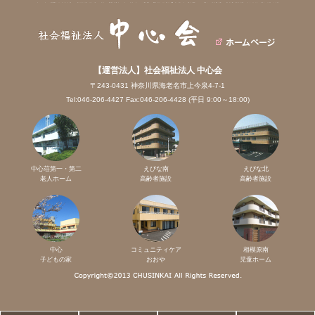
【運営法人】社会福祉法人 中心会
〒243-0431 神奈川県海老名市上今泉4-7-1
Tel:046-206-4427 Fax:046-206-4428 (平日 9:00～18:00)
中心荘第一・第二
えびな南
えびな北
老人ホーム
高齢者施設
高齢者施設
中心
コミュニティケア
相模原南
子どもの家
おおや
児童ホーム