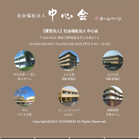
【運営法人】社会福祉法人 中心会
〒243-0431 神奈川県海老名市上今泉4-7-1
Tel:046-206-4427 Fax:046-206-4428 (平日 9:00～18:00)
中心荘第一・第二
えびな南
えびな北
老人ホーム
高齢者施設
高齢者施設
中心
コミュニティケア
相模原南
子どもの家
おおや
児童ホーム