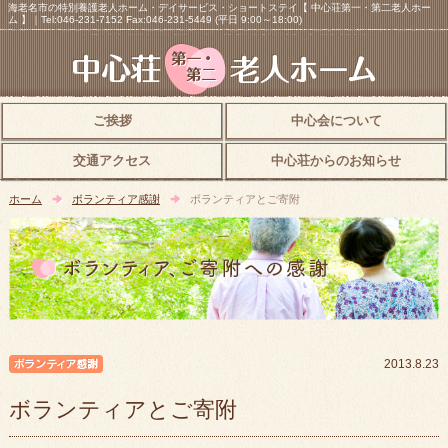
海老名市の特別養護老人ホーム・デイサービス・ショートステイ【 中心荘第一・第二老人ホー
ム 】｜Tel:046-231-7152 Fax:046-231-5449 (平日 9:00～18:00)
ご挨拶
中心会について
交通アクセス
中心荘からのお知らせ
ホーム
ボランティア感謝
ボランティアとご寄附
ボランティア感謝
2013.8.23
ボランティアとご寄附