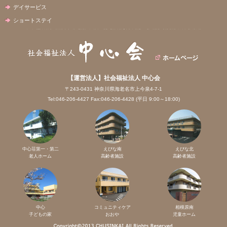
デイサービス
ショートステイ
【運営法人】社会福祉法人 中心会
〒243-0431 神奈川県海老名市上今泉4-7-1
Tel:046-206-4427 Fax:046-206-4428 (平日 9:00～18:00)
中心荘第一・第二
えびな南
えびな北
老人ホーム
高齢者施設
高齢者施設
中心
コミュニティケア
相模原南
子どもの家
おおや
児童ホーム