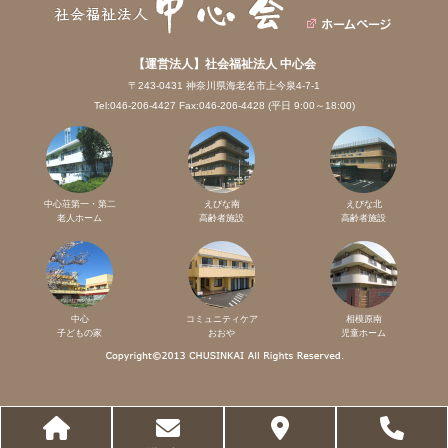
【運営法人】社会福祉法人 中心会
〒243-0431 神奈川県海老名市上今泉4-7-1
Tel:046-206-4427 Fax:046-206-4428 (平日 9:00～18:00)
中心荘第一・第二
えびな南
えびな北
老人ホーム
高齢者施設
高齢者施設
中心
コミュニティケア
相模原南
子どもの家
おおや
児童ホーム