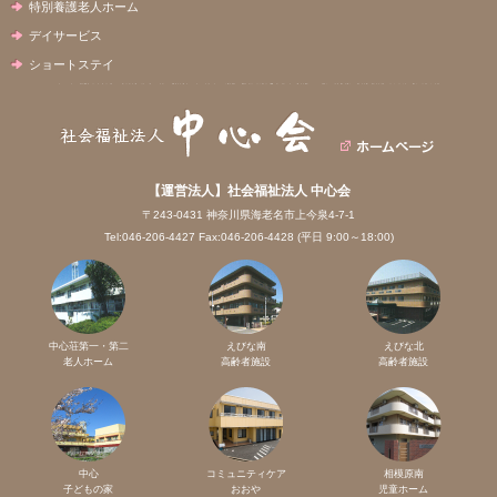
特別養護老人ホーム
デイサービス
ショートステイ
【運営法人】社会福祉法人 中心会
〒243-0431 神奈川県海老名市上今泉4-7-1
Tel:046-206-4427 Fax:046-206-4428 (平日 9:00～18:00)
中心荘第一・第二
えびな南
えびな北
老人ホーム
高齢者施設
高齢者施設
中心
コミュニティケア
相模原南
子どもの家
おおや
児童ホーム