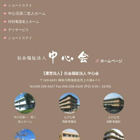
ショートステイ
中心荘第二老人ホーム
特別養護老人ホーム
デイサービス
ショートステイ
【運営法人】社会福祉法人 中心会
〒243-0431 神奈川県海老名市上今泉4-7-1
Tel:046-206-4427 Fax:046-206-4428 (平日 9:00～18:00)
中心荘第一・第二
えびな南
えびな北
老人ホーム
高齢者施設
高齢者施設