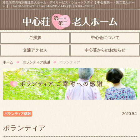
海老名市の特別養護老人ホーム・デイサービス・ショートステイ【 中心荘第一・第二老人ホー
ム 】｜Tel:046-231-7152 Fax:046-231-5449 (平日 9:00～18:00)
ご挨拶
中心会について
交通アクセス
中心荘からのお知らせ
ホーム
ボランティア感謝
ボランティア
ボランティア感謝
2020.9.1
ボランティア