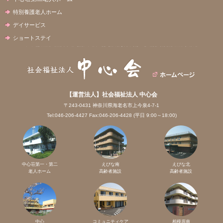
特別養護老人ホーム
デイサービス
ショートステイ
【運営法人】社会福祉法人 中心会
〒243-0431 神奈川県海老名市上今泉4-7-1
Tel:046-206-4427 Fax:046-206-4428 (平日 9:00～18:00)
中心荘第一・第二
えびな南
えびな北
老人ホーム
高齢者施設
高齢者施設
中心
コミュニティケア
相模原南