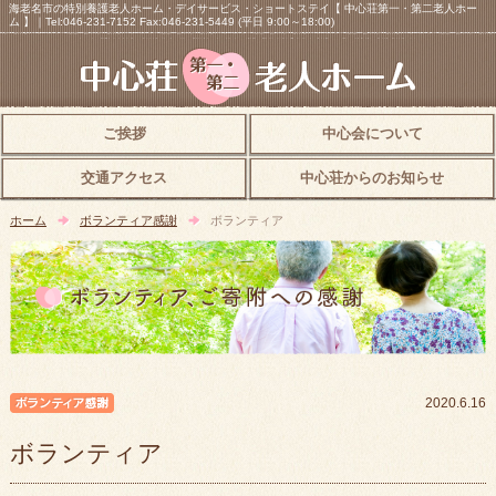
海老名市の特別養護老人ホーム・デイサービス・ショートステイ【 中心荘第一・第二老人ホー
ム 】｜Tel:046-231-7152 Fax:046-231-5449 (平日 9:00～18:00)
ご挨拶
中心会について
交通アクセス
中心荘からのお知らせ
ホーム
ボランティア感謝
ボランティア
ボランティア感謝
2020.6.16
ボランティア