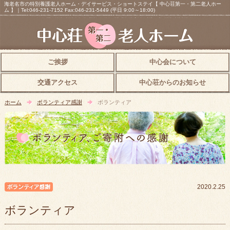
海老名市の特別養護老人ホーム・デイサービス・ショートステイ【 中心荘第一・第二老人ホー
ム 】｜Tel:046-231-7152 Fax:046-231-5449 (平日 9:00～18:00)
ご挨拶
中心会について
交通アクセス
中心荘からのお知らせ
ホーム
ボランティア感謝
ボランティア
ボランティア感謝
2020.2.25
ボランティア