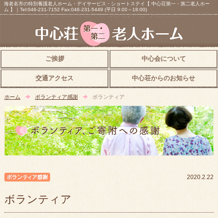
海老名市の特別養護老人ホーム・デイサービス・ショートステイ【 中心荘第一・第二老人ホー
ム 】｜Tel:046-231-7152 Fax:046-231-5449 (平日 9:00～18:00)
ご挨拶
中心会について
交通アクセス
中心荘からのお知らせ
ホーム
ボランティア感謝
ボランティア
ボランティア感謝
2020.2.22
ボランティア