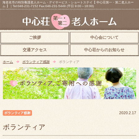
海老名市の特別養護老人ホーム・デイサービス・ショートステイ【 中心荘第一・第二老人ホー
ム 】｜Tel:046-231-7152 Fax:046-231-5449 (平日 9:00～18:00)
ご挨拶
中心会について
交通アクセス
中心荘からのお知らせ
ホーム
ボランティア感謝
ボランティア
ボランティア感謝
2020.2.17
ボランティア