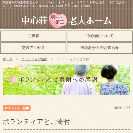
海老名市の特別養護老人ホーム・デイサービス・ショートステイ【 中心荘第一・第二老人ホー
ム 】｜Tel:046-231-7152 Fax:046-231-5449 (平日 9:00～18:00)
ご挨拶
中心会について
交通アクセス
中心荘からのお知らせ
ホーム
ボランティア感謝
ボランティアとご寄付
ボランティア感謝
2020.1.27
ボランティアとご寄付