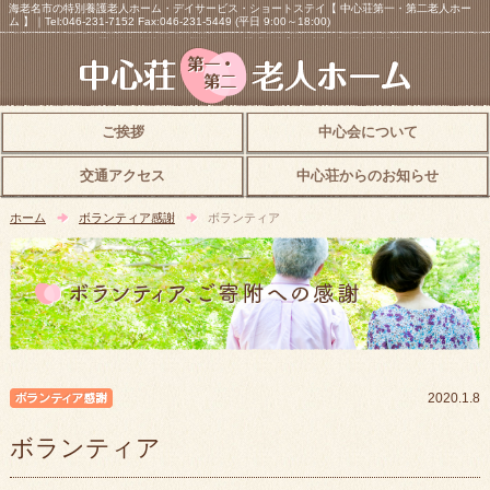
海老名市の特別養護老人ホーム・デイサービス・ショートステイ【 中心荘第一・第二老人ホー
ム 】｜Tel:046-231-7152 Fax:046-231-5449 (平日 9:00～18:00)
ご挨拶
中心会について
交通アクセス
中心荘からのお知らせ
ホーム
ボランティア感謝
ボランティア
ボランティア感謝
2020.1.8
ボランティア