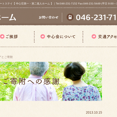
心荘第一・第二老人ホーム 】｜Tel:046-231-7152 Fax:046-231-5449 (平日 9:00～18
アとご寄附
2013.10.15