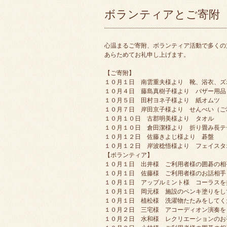
ボランティアとご寄附
心温まるご寄附、ボランティア活動で多くの
あらためてお礼申し上げます。
【ご寄附】
１０月１日 南雲重夫様より 靴、浴衣、ズ
１０月４日 藤島真樹子様より バザー用品
１０月５日 田村ヨネ子様より 紙オムツ
１０月７日 岸田京子様より せんべい（ご
１０月１０日 古郡明美様より タオル
１０月１０日 倉田潔様より 折り畳み長テ
１０月１２日 佐藤きよじ様より 碁盤
１０月１２日 岸波稔悟様より フェイスタ
【ボランティア】
１０月１日 出井様 ご利用者様の囲碁の相
１０月１日 佐藤様 ご利用者様のお話相手
１０月１日 アップルミント様 コーラスを
１０月１日 岡元様 施設のペンキ塗りをし
１０月１日 植松様 洗濯物たたみをしてく
１０月２日 三宅様 アコーディオン演奏を
１０月２日 水和様 レクリエーションのお