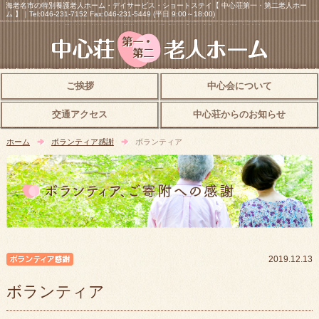
海老名市の特別養護老人ホーム・デイサービス・ショートステイ【 中心荘第一・第二老人ホー
ム 】｜Tel:046-231-7152 Fax:046-231-5449 (平日 9:00～18:00)
ご挨拶
中心会について
交通アクセス
中心荘からのお知らせ
ホーム
ボランティア感謝
ボランティア
ボランティア感謝
2019.12.13
ボランティア