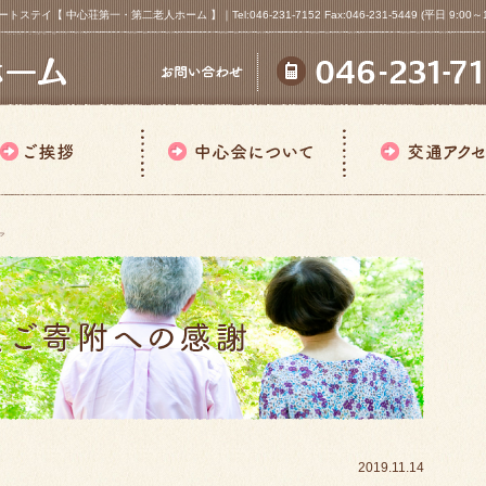
心荘第一・第二老人ホーム 】｜Tel:046-231-7152 Fax:046-231-5449 (平日 9:00～18
ア
2019.11.14