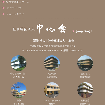
特別養護老人ホーム
デイサービス
ショートステイ
【運営法人】社会福祉法人 中心会
〒243-0431 神奈川県海老名市上今泉4-7-1
Tel:046-206-4427 Fax:046-206-4428 (平日 9:00～18:00)
中心荘第一・第二
えびな南
えびな北
老人ホーム
高齢者施設
高齢者施設
中心
コミュニティケア
相模原南
子どもの家
おおや
児童ホーム