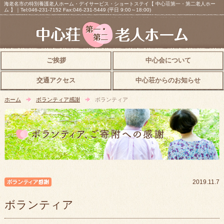
海老名市の特別養護老人ホーム・デイサービス・ショートステイ【 中心荘第一・第二老人ホー
ム 】｜Tel:046-231-7152 Fax:046-231-5449 (平日 9:00～18:00)
ご挨拶
中心会について
交通アクセス
中心荘からのお知らせ
ホーム
ボランティア感謝
ボランティア
ボランティア感謝
2019.11.7
ボランティア