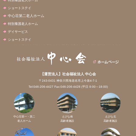
ショートステイ
中心荘第二老人ホーム
特別養護老人ホーム
デイサービス
ショートステイ
【運営法人】社会福祉法人 中心会
〒243-0431 神奈川県海老名市上今泉4-7-1
Tel:046-206-4427 Fax:046-206-4428 (平日 9:00～18:00)
中心荘第一・第二
えびな南
えびな北
老人ホーム
高齢者施設
高齢者施設