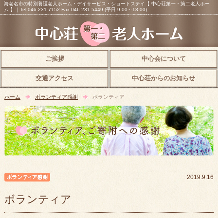
海老名市の特別養護老人ホーム・デイサービス・ショートステイ【 中心荘第一・第二老人ホー
ム 】｜Tel:046-231-7152 Fax:046-231-5449 (平日 9:00～18:00)
ご挨拶
中心会について
交通アクセス
中心荘からのお知らせ
ホーム
ボランティア感謝
ボランティア
ボランティア感謝
2019.9.16
ボランティア