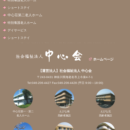
ショートステイ
中心荘第二老人ホーム
特別養護老人ホーム
デイサービス
ショートステイ
【運営法人】社会福祉法人 中心会
〒243-0431 神奈川県海老名市上今泉4-7-1
Tel:046-206-4427 Fax:046-206-4428 (平日 9:00～18:00)
中心荘第一・第二
えびな南
えびな北
老人ホーム
高齢者施設
高齢者施設