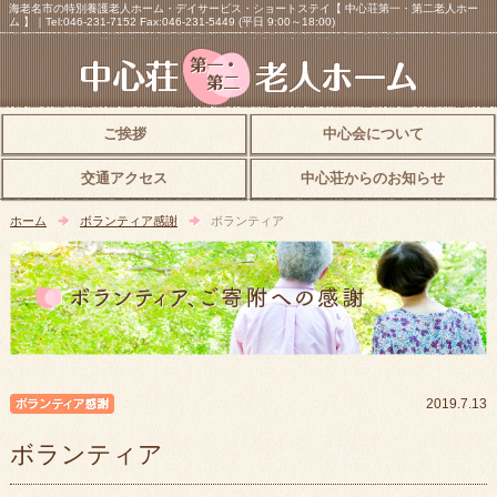
海老名市の特別養護老人ホーム・デイサービス・ショートステイ【 中心荘第一・第二老人ホー
ム 】｜Tel:046-231-7152 Fax:046-231-5449 (平日 9:00～18:00)
ご挨拶
中心会について
交通アクセス
中心荘からのお知らせ
ホーム
ボランティア感謝
ボランティア
ボランティア感謝
2019.7.13
ボランティア