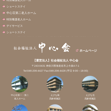
ショートステイ
中心荘第二老人ホーム
特別養護老人ホーム
デイサービス
ショートステイ
【運営法人】社会福祉法人 中心会
〒243-0431 神奈川県海老名市上今泉4-7-1
Tel:046-206-4427 Fax:046-206-4428 (平日 9:00～18:00)
中心荘第一・第二
えびな南
えびな北
老人ホーム
高齢者施設
高齢者施設