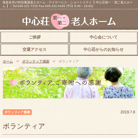
海老名市の特別養護老人ホーム・デイサービス・ショートステイ【 中心荘第一・第二老人ホー
ム 】｜Tel:046-231-7152 Fax:046-231-5449 (平日 9:00～18:00)
ご挨拶
中心会について
交通アクセス
中心荘からのお知らせ
ホーム
ボランティア感謝
ボランティア
ボランティア感謝
2019.7.8
ボランティア