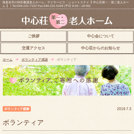
海老名市の特別養護老人ホーム・デイサービス・ショートステイ【 中心荘第一・第二老人ホー
ム 】｜Tel:046-231-7152 Fax:046-231-5449 (平日 9:00～18:00)
ご挨拶
中心会について
交通アクセス
中心荘からのお知らせ
ホーム
ボランティア感謝
ボランティア
ボランティア感謝
2019.7.3
ボランティア