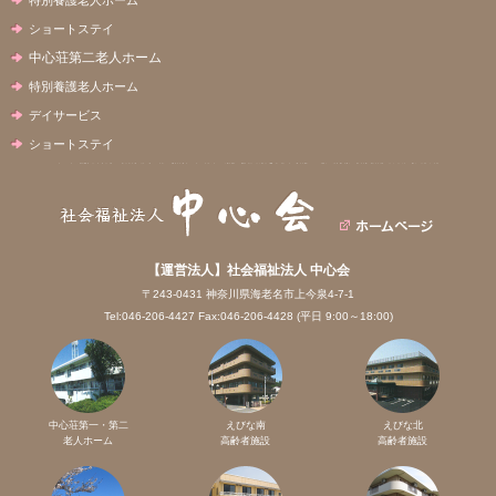
ショートステイ
中心荘第二老人ホーム
特別養護老人ホーム
デイサービス
ショートステイ
【運営法人】社会福祉法人 中心会
〒243-0431 神奈川県海老名市上今泉4-7-1
Tel:046-206-4427 Fax:046-206-4428 (平日 9:00～18:00)
中心荘第一・第二
えびな南
えびな北
老人ホーム
高齢者施設
高齢者施設