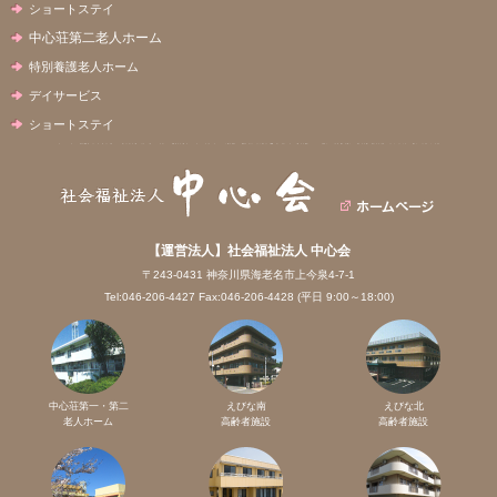
ショートステイ
中心荘第二老人ホーム
特別養護老人ホーム
デイサービス
ショートステイ
【運営法人】社会福祉法人 中心会
〒243-0431 神奈川県海老名市上今泉4-7-1
Tel:046-206-4427 Fax:046-206-4428 (平日 9:00～18:00)
中心荘第一・第二
えびな南
えびな北
老人ホーム
高齢者施設
高齢者施設