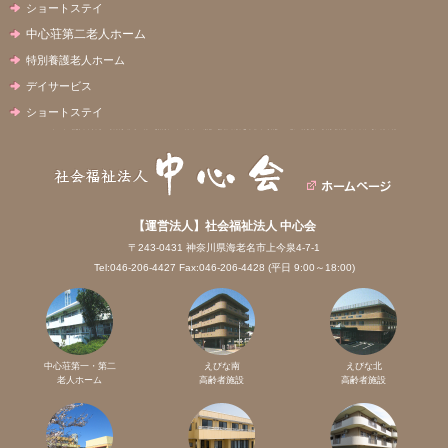
ショートステイ
中心荘第二老人ホーム
特別養護老人ホーム
デイサービス
ショートステイ
【運営法人】社会福祉法人 中心会
〒243-0431 神奈川県海老名市上今泉4-7-1
Tel:046-206-4427 Fax:046-206-4428 (平日 9:00～18:00)
中心荘第一・第二
えびな南
えびな北
老人ホーム
高齢者施設
高齢者施設