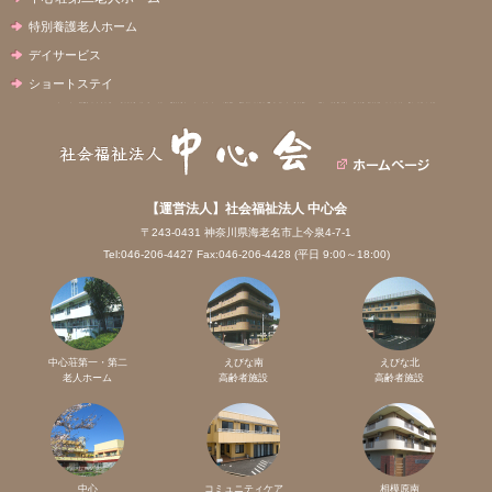
特別養護老人ホーム
デイサービス
ショートステイ
【運営法人】社会福祉法人 中心会
〒243-0431 神奈川県海老名市上今泉4-7-1
Tel:046-206-4427 Fax:046-206-4428 (平日 9:00～18:00)
中心荘第一・第二
えびな南
えびな北
老人ホーム
高齢者施設
高齢者施設
中心
コミュニティケア
相模原南