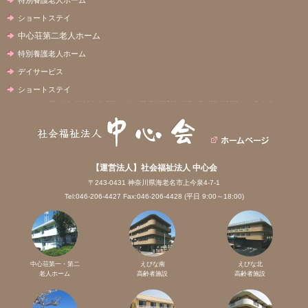
ショートステイ
中心荘第二老人ホーム
特別養護老人ホーム
デイサービス
ショートステイ
【運営法人】社会福祉法人 中心会
〒243-0431 神奈川県海老名市上今泉4-7-1
Tel:046-206-4427 Fax:046-206-4428 (平日 9:00～18:00)
中心荘第一・第二
えびな南
えびな北
老人ホーム
高齢者施設
高齢者施設