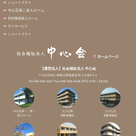
ショートステイ
中心荘第二老人ホーム
特別養護老人ホーム
デイサービス
ショートステイ
【運営法人】社会福祉法人 中心会
〒243-0431 神奈川県海老名市上今泉4-7-1
Tel:046-206-4427 Fax:046-206-4428 (平日 9:00～18:00)
中心荘第一・第二
えびな南
えびな北
老人ホーム
高齢者施設
高齢者施設