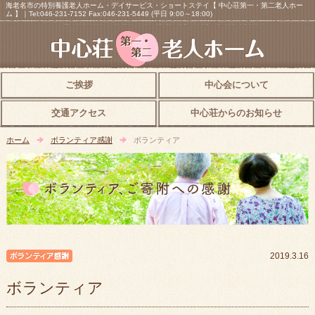
海老名市の特別養護老人ホーム・デイサービス・ショートステイ【 中心荘第一・第二老人ホー
ム 】｜Tel:046-231-7152 Fax:046-231-5449 (平日 9:00～18:00)
ご挨拶
中心会について
交通アクセス
中心荘からのお知らせ
ホーム
ボランティア感謝
ボランティア
ボランティア感謝
2019.3.16
ボランティア