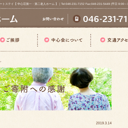
心荘第一・第二老人ホーム 】｜Tel:046-231-7152 Fax:046-231-5449 (平日 9:00～18
ア
2019.3.14