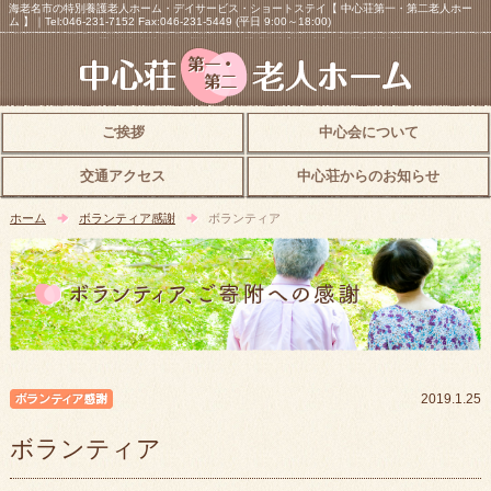
海老名市の特別養護老人ホーム・デイサービス・ショートステイ【 中心荘第一・第二老人ホー
ム 】｜Tel:046-231-7152 Fax:046-231-5449 (平日 9:00～18:00)
ご挨拶
中心会について
交通アクセス
中心荘からのお知らせ
ホーム
ボランティア感謝
ボランティア
ボランティア感謝
2019.1.25
ボランティア