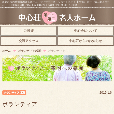
海老名市の特別養護老人ホーム・デイサービス・ショートステイ【 中心荘第一・第二老人ホー
ム 】｜Tel:046-231-7152 Fax:046-231-5449 (平日 9:00～18:00)
ご挨拶
中心会について
交通アクセス
中心荘からのお知らせ
ホーム
ボランティア感謝
ボランティア
ボランティア感謝
2019.1.6
ボランティア