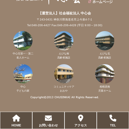
【運営法人】社会福祉法人 中心会
〒243-0431 神奈川県海老名市上今泉4-7-1
Tel:046-206-4427 Fax:046-206-4428 (平日 9:00～18:00)
中心荘第一・第二
えびな南
えびな北
老人ホーム
高齢者施設
高齢者施設
中心
コミュニティケア
相模原南
子どもの家
おおや
児童ホーム
HOME
お問い合わせ
アクセス
TEL