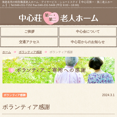
海老名市の特別養護老人ホーム・デイサービス・ショートステイ【 中心荘第一・第二老人ホー
ム 】｜Tel:046-231-7152 Fax:046-231-5449 (平日 9:00～18:00)
ご挨拶
中心会について
交通アクセス
中心荘からのお知らせ
ホーム
ボランティア感謝
ボランティア感謝
ボランティア感謝
2024.3.1
ボランティア感謝