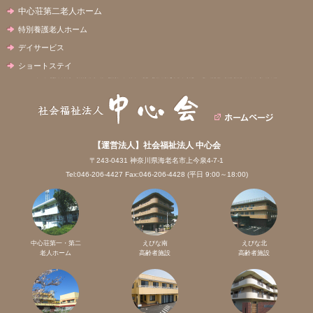
中心荘第二老人ホーム
特別養護老人ホーム
デイサービス
ショートステイ
【運営法人】社会福祉法人 中心会
〒243-0431 神奈川県海老名市上今泉4-7-1
Tel:046-206-4427 Fax:046-206-4428 (平日 9:00～18:00)
中心荘第一・第二
えびな南
えびな北
老人ホーム
高齢者施設
高齢者施設