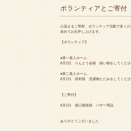
ボランティアとご寄付
心温まるご寄附、ボランティア活動で多くの
改めてお礼申し上げます。
【ボランティア】
●第一老人ホーム
8月2日 りんどう会様 繕い物をしてくだ
●第二老人ホーム
8月2日 田村様 洗濯物たたみをしてくだ
【ご寄付】
8月2日 坂口親枝様 バザー用品
ありがとうございました