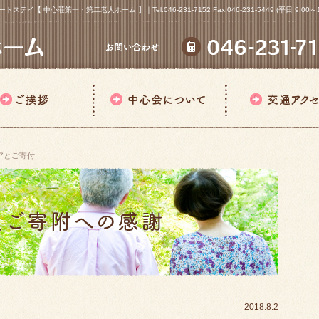
心荘第一・第二老人ホーム 】｜Tel:046-231-7152 Fax:046-231-5449 (平日 9:00～18
アとご寄付
2018.8.2