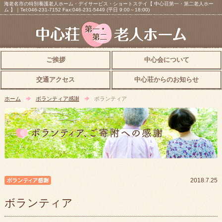
海老名市の特別養護老人ホーム・デイサービス・ショートステイ【 中心荘第一・第二老人ホー
ム 】｜Tel:046-231-7152 Fax:046-231-5449 (平日 9:00～18:00)
ご挨拶
中心会について
交通アクセス
中心荘からのお知らせ
ホーム
ボランティア感謝
ボランティア
ボランティア感謝
2018.7.25
ボランティア