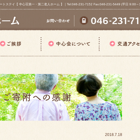
心荘第一・第二老人ホーム 】｜Tel:046-231-7152 Fax:046-231-5449 (平日 9:00～18
2018.7.18